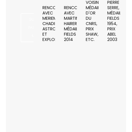
VOISIN,
PIERRE
RENCONTRE
RENCONTRE
MÉDAILLÉE
SERRE,
AVEC
AVEC
D'OR
MÉDAILLÉ
MERIEME
MARTIN
DU
FIELDS
SUR LE PATRIMOINE
CHADID,
HAIRER,
CNRS,
1954,
ET
PATRIMONIALISATION
ASTRONOME
MÉDAILLÉ
PRIX
PRIX
DES
ET
FIELDS
SHAW,
ABEL
MATHÉMATIQUES
EXPLORATRICE
2014
ETC.
2003