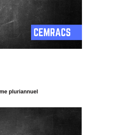
me plu
riannuel